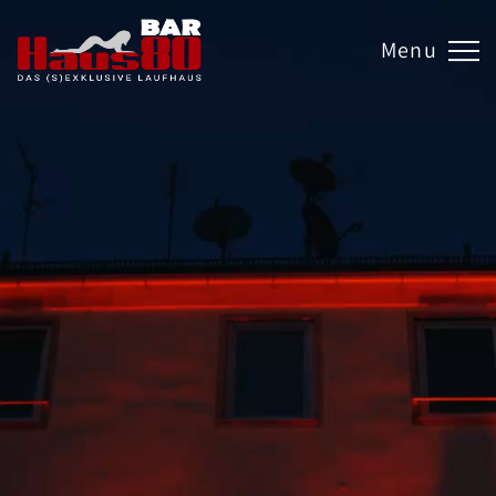
tormauer 80
 Nürnberg
Menu