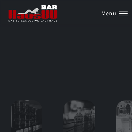
tormauer 80
 Nürnberg
Menu